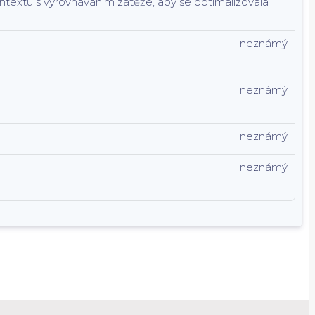
kontextu s vyrovnáváním zátěže, aby se optimalizovala
neznámý
neznámý
neznámý
neznámý