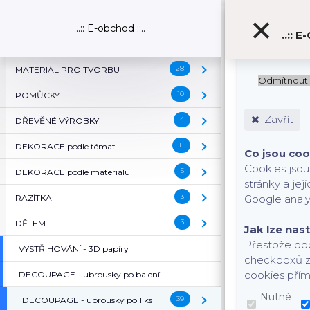
S cílem usnadn
..:: E-obchod ::..
..:: 
statistických 
procházení we
28
MATERIÁL PRO TVORBU
( MATERIÁL PRO TVORB
Odmítnout 
10
POMŮCKY
( POMŮCKY )
Zavřít
4
DŘEVĚNÉ VÝROBKY
( DŘEVĚNÉ VÝROBKY )
11
DEKORACE podle témat
( DEKORACE podle témat
Co jsou coo
Cookies jsou
5
DEKORACE podle materiálu
( DEKORACE podle materi
stránky a je
3
RAZÍTKA
( RAZÍTKA )
Google analy
3
DĚTEM
( DĚTEM )
Jak lze nas
Přestože dop
VYSTŘIHOVÁNÍ - 3D papíry
checkboxů zo
cookies přím
DECOUPAGE - ubrousky po balení
Nutné
39
DECOUPAGE - ubrousky po 1 ks
( DECOUPAGE - ubrousky 