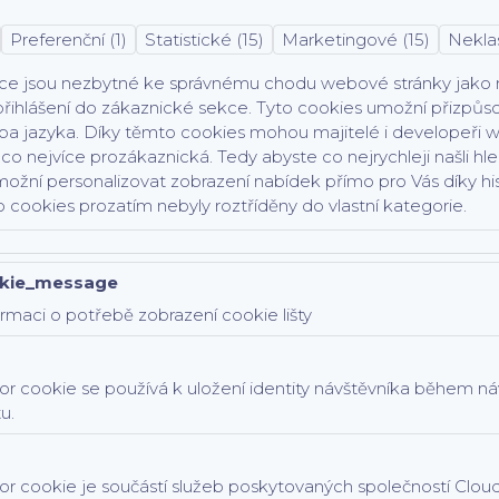
Preferenční (1)
Statistické (15)
Marketingové (15)
Neklas
ce jsou nezbytné ke správnému chodu webové stránky jako na
řihlášení do zákaznické sekce.
Tyto cookies umožní přizpůso
ce )
ba jazyka.
Díky těmto cookies mohou majitelé i developeři we
a co nejvíce prozákaznická. Tedy abyste co nejrychleji našli 
ožní personalizovat zobrazení nabídek přímo pro Vás díky his
o cookies prozatím nebyly roztříděny do vlastní kategorie.
kie_message
rmaci o potřebě zobrazení cookie lišty
r cookie se používá k uložení identity návštěvníka během ná
u.
r cookie je součástí služeb poskytovaných společností Cloud