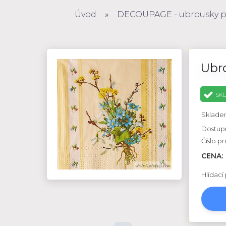
Úvod
»
DECOUPAGE - ubrousky po
Ubro
SK
Sklade
Dostup
Číslo p
CENA:
Hlídací 