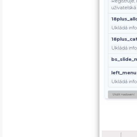
Registruje,
uživatelská
18plus_al
Ukládá inf
18plus_ca
Ukládá info
bs_slide_
left_menu
Ukládá inf
Uložit nastavení