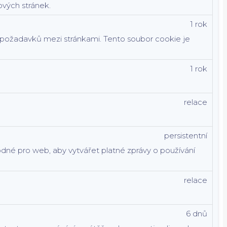
vých stránek.
1 rok
í požadavků mezi stránkami. Tento soubor cookie je
1 rok
relace
persistentní
hodné pro web, aby vytvářet platné zprávy o používání
relace
6 dnů