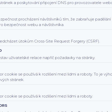
tránek a poskytování připojení DNS pro provozovatele webo
ezpečnost procházení návštěvníků tím, že zabraňuje padělán
ro bezpečnost webu a návštěvníka.
dcházet útokům Cross-Site Request Forgery (CSRF).
D
tav uživatelské relace napříč požadavky na stránky.
r cookie se používá k rozlišení mezi lidmi a roboty. To je vý
vých stránek.
r cookie se používá k rozlišení mezi lidmi a roboty.
ORS