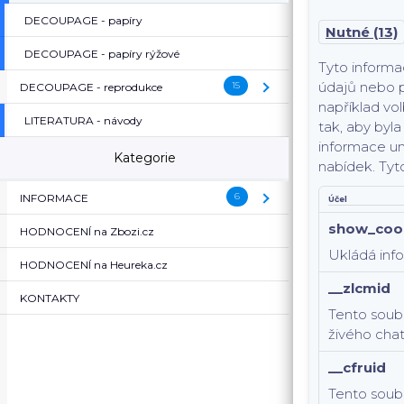
DECOUPAGE - papíry
Nutné (13)
DECOUPAGE - papíry rýžové
Tyto informa
údajů nebo p
15
DECOUPAGE - reprodukce
( DECOUPAGE - reproduk
například vol
LITERATURA - návody
tak, aby byl
informace um
Kategorie
nabídek.
Tyt
6
INFORMACE
( INFORMACE )
Účel
show_coo
HODNOCENÍ na Zbozi.cz
Ukládá info
HODNOCENÍ na Heureka.cz
__zlcmid
KONTAKTY
Tento soubo
živého chat
__cfruid
Tento soubo