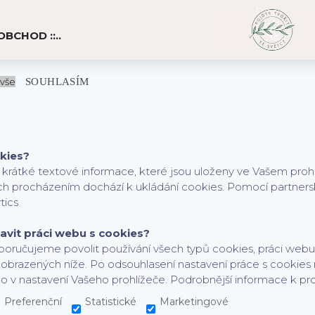
it uživatelům používat naše webové stránky využíváme cookies. Kliknu
E-OBCHOD ::..
i marketingových cookies pro nás i naše partnery. Funkční cookies js
bem. Podrobné informace a nastavení ke cookies najdete
zde
.
U )
vše
SOUHLASÍM
 )
kies?
 krátké textové informace, které jsou uloženy ve Vašem proh
álu )
jich procházením dochází k ukládání cookies. Pomocí partners
tics
tavit práci webu s cookies?
oručujeme povolit používání všech typů cookies, práci webu 
brazených níže. Po odsouhlasení nastavení práce s cookies 
o v nastavení Vašeho prohlížeče. Podrobnější informace k p
Preferenční
Statistické
Marketingové
po 1 ks )