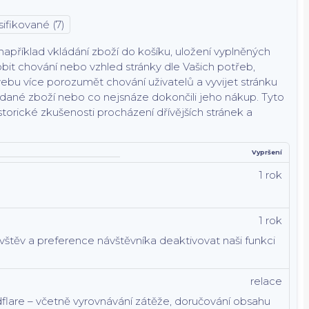
ifikované (7)
příklad vkládání zboží do košíku, uložení vyplněných
bit chování nebo vzhled stránky dle Vašich potřeb,
bu více porozumět chování uživatelů a vyvijet stránku
hledané zboží nebo co nejsnáze dokončili jeho nákup.
Tyto
torické zkušenosti procházení dřívějších stránek a
Vypršení
1 rok
1 rok
vštěv a preference návštěvníka deaktivovat naši funkci
relace
flare – včetně vyrovnávání zátěže, doručování obsahu