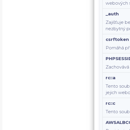
webových s
_auth
Zajišťuje b
nezbytný p
csrftoken
Pomáhá pře
PHPSESSI
Zachovává s
rc::a
Tento soubo
jejich webo
rc::c
Tento soubo
AWSALBC