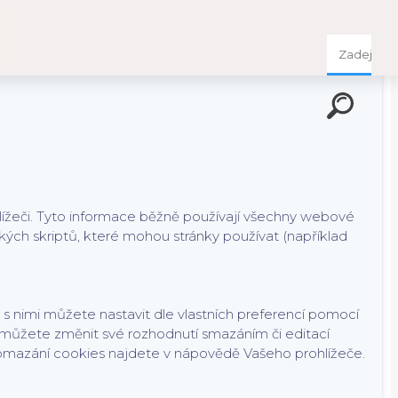
tím na tlačítko "OK" souhlasíte s použitím preferenčních,
ou v rámci zachování funkčnosti webu používány po celou dobu
lížeči. Tyto informace běžně používají všechny webové
kých skriptů, které mohou stránky používat (například
s nimi můžete nastavit dle vlastních preferencí pomocí
můžete změnit své rozhodnutí smazáním či editací
romazání cookies najdete v nápovědě Vašeho prohlížeče.