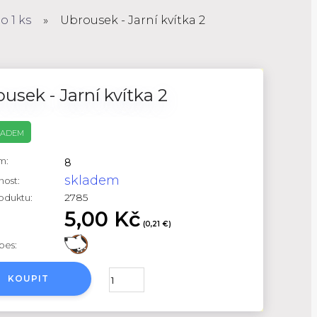
 1 ks
»
Ubrousek - Jarní kvítka 2
usek - Jarní kvítka 2
LADEM
m:
8
skladem
nost:
2785
roduktu:
5,00 Kč
(0,21 €)
pes:
KOUPIT