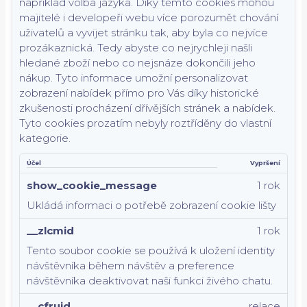
například volba jazyka.
Díky těmto cookies mohou
majitelé i developeři webu více porozumět chování
uživatelů a vyvijet stránku tak, aby byla co nejvíce
prozákaznická. Tedy abyste co nejrychleji našli
hledané zboží nebo co nejsnáze dokončili jeho
nákup.
Tyto informace umožní personalizovat
zobrazení nabídek přímo pro Vás díky historické
zkušenosti procházení dřívějších stránek a nabídek.
Tyto cookies prozatím nebyly roztříděny do vlastní
kategorie.
Účel
Vypršení
show_cookie_message
1 rok
Ukládá informaci o potřebě zobrazení cookie lišty
__zlcmid
1 rok
Tento soubor cookie se používá k uložení identity
návštěvníka během návštěv a preference
návštěvníka deaktivovat naši funkci živého chatu.
__cfruid
relace