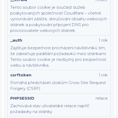
Tento soubor cookie je součástí služeb
poskytovaných společností Cloudflare – včetně
vyrovnávání zátěže, doručování obsahu webových
stránek a poskytování připojení DNS pro
provozovatele webových stránek.
_auth
1 rok
Zajišťuje bezpečnost procházení návštěvníků tím,
že zabraňuje padělání požadavků mezi stránkami.
Tento soubor cookie je nezbytný pro bezpečnost
webu a návštěvníka.
csrftoken
1 rok
Pomáhá předcházet útokům Cross-Site Request
Forgery (CSRF).
PHPSESSID
relace
Zachovává stav uživatelské relace napříč
požadavky na stránky.