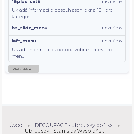
18plus_cat#
neznámý
Ukládá informaci o odsouhlasení okna 18+ pro
kategorii.
bs_slide_menu
neznámý
left_menu
neznámý
Ukládá informaci o způsobu zobrazení levého
menu.
Uložit nastavení
Úvod
»
DECOUPAGE - ubrousky po 1 ks
»
Ubrousek - Stanislav Wyspiaňski