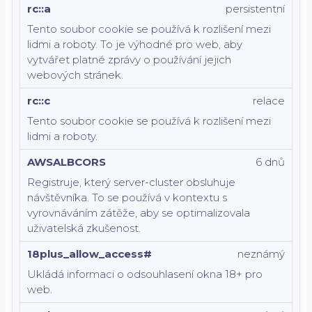
rc::a
persistentní
Tento soubor cookie se používá k rozlišení mezi
lidmi a roboty. To je výhodné pro web, aby
vytvářet platné zprávy o používání jejich
webových stránek.
rc::c
relace
Tento soubor cookie se používá k rozlišení mezi
lidmi a roboty.
AWSALBCORS
6 dnů
Registruje, který server-cluster obsluhuje
návštěvníka. To se používá v kontextu s
vyrovnáváním zátěže, aby se optimalizovala
uživatelská zkušenost.
18plus_allow_access#
neznámý
Ukládá informaci o odsouhlasení okna 18+ pro
web.