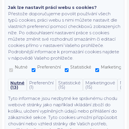
Jak lze nastavit práci webu s cookies?
Přestože doporučujeme povolit používání všech
typů cookies, práci webu s nimi můžete nastavit dle
vlastních preferencí pomocí checkboxů zobrazených
níže. Po odsouhlasení nastavení práce s cookies
můžete změnit své rozhodnutí smazáním či editací
cookies přímo v nastavení Vašeho prohlížeče.
Podrobnější informace k promazání cookies najdete
v nápovědě Vašeho prohlížeče.
Nutné
Preferenční
Statistické
Marketingové
Nutné
Preferenční
Statistické
Marketingové
Nekl
(13)
(1)
(15)
(15)
(7)
Tyto informace jsou nezbytné ke správnému chodu
webové stránky jako například vkládání zboží do
košíku, uložení vyplněných údajů nebo přihlášení do
zákaznické sekce.
Tyto cookies umožní přizpůsobit
chování nebo vzhled stránky dle Vašich potřeb,