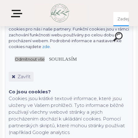
S cílem usnadnit uživatelům používat naše webové stránky
využíváme cookies. Kliknutím na tlačítko "OK" souhlasíte s
použitím preferenčních, statistických i marketingových
cookies pro nás i naše partnery. Funkční cookies jsou v rámci
zachování funkčnosti webu používány po celou dobu
procházení webem. Podrobné informace a nastavení ke
cookies najdete
zde
.
Odmítnout vše
SOUHLASÍM
Zavřít
Co jsou cookies?
Cookies jsou krátké textové informace, které jsou
uloženy ve Vašem prohlížeči. Tyto informace běžně
používají všechny webové stránky a jejich
procházením dochází k ukládání cookies. Pomocí
partnerských skriptů, které mohou stránky používat
(například Google analytics