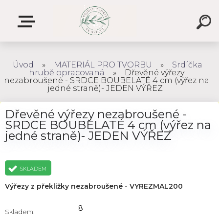
Úvod
»
MATERIÁL PRO TVORBU
»
Srdíčka
hrubě opracovaná
»
Dřevěné výřezy
nezabroušené - SRDCE BOUBELATÉ 4 cm (výřez na
jedné straně)- JEDEN VÝŘEZ
Dřevěné výřezy nezabroušené -
SRDCE BOUBELATÉ 4 cm (výřez na
jedné straně)- JEDEN VÝŘEZ
SKLADEM
Výřezy z překližky nezabroušené - VYREZMAL200
8
Skladem: