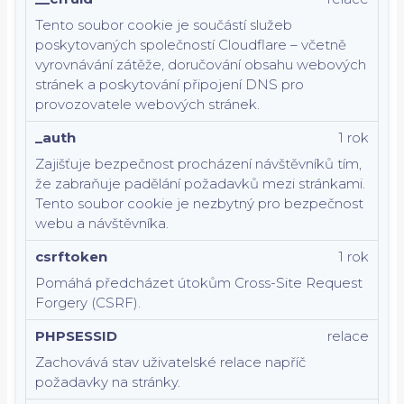
Tento soubor cookie je součástí služeb
poskytovaných společností Cloudflare – včetně
vyrovnávání zátěže, doručování obsahu webových
stránek a poskytování připojení DNS pro
provozovatele webových stránek.
_auth
1 rok
Zajišťuje bezpečnost procházení návštěvníků tím,
že zabraňuje padělání požadavků mezi stránkami.
Tento soubor cookie je nezbytný pro bezpečnost
webu a návštěvníka.
csrftoken
1 rok
Pomáhá předcházet útokům Cross-Site Request
Forgery (CSRF).
PHPSESSID
relace
Zachovává stav uživatelské relace napříč
požadavky na stránky.