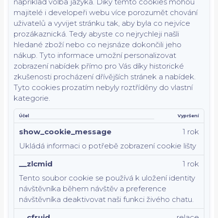
například volba jazyka.
Díky těmto cookies mohou
majitelé i developeři webu více porozumět chování
uživatelů a vyvijet stránku tak, aby byla co nejvíce
prozákaznická. Tedy abyste co nejrychleji našli
hledané zboží nebo co nejsnáze dokončili jeho
nákup.
Tyto informace umožní personalizovat
zobrazení nabídek přímo pro Vás díky historické
zkušenosti procházení dřívějších stránek a nabídek.
Tyto cookies prozatím nebyly roztříděny do vlastní
kategorie.
Účel
Vypršení
show_cookie_message
1 rok
Ukládá informaci o potřebě zobrazení cookie lišty
__zlcmid
1 rok
Tento soubor cookie se používá k uložení identity
návštěvníka během návštěv a preference
návštěvníka deaktivovat naši funkci živého chatu.
__cfruid
relace