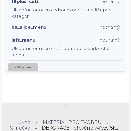
18plus_cat#
neznámý
Ukládá informaci o odsouhlasení okna 18+ pro
kategorii.
bs_slide_menu
neznámý
left_menu
neznámý
Ukládá informaci o způsobu zobrazení levého
menu.
Uložit nastavení
Úvod
»
MATERIÁL PRO TVORBU
»
Rámečky
»
DEKORACE - dřevěné výřezy 8ks -