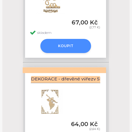
67,00 Kč
(2,77 €)
skladem
KOUPIT
DEKORACE - dřevěné výřezy 5ks - ANDÍL
64,00 Kč
(2,64 €)