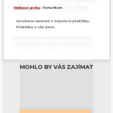
Výřezy, dřevěné výřezy,
Velikost archu
: 11cmx16cm
výřezy z překližky,
Vyrobeno laserem z topolové překližky.
Překližka o síle 2mm.
dřevěné výřezy z překližky, VINTAGE dřevěné výřezy,
vintage dekorace, scrapbook, scrapbook dekorace.
MOHLO BY VÁS ZAJÍMAT