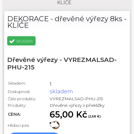
KLÍČE
DEKORACE - dřevěné výřezy 8ks -
KLÍČE
SKLADEM
Dřevěné výřezy - VYREZMALSAD-
PHU-215
Skladem:
1
skladem
Dostupnost:
VYREZMALSAD-PHU-215
Číslo produktu:
Dřevěné výřezy z překližky
Produkty:
65,00 Kč
CENA:
(2,68 €)
Hlídací pes: