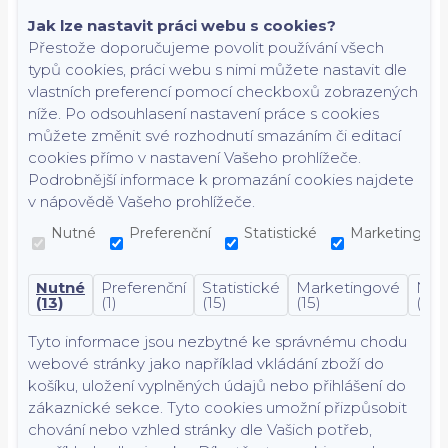
Jak lze nastavit práci webu s cookies?
Přestože doporučujeme povolit používání všech
typů cookies, práci webu s nimi můžete nastavit dle
vlastních preferencí pomocí checkboxů zobrazených
níže. Po odsouhlasení nastavení práce s cookies
můžete změnit své rozhodnutí smazáním či editací
cookies přímo v nastavení Vašeho prohlížeče.
Podrobnější informace k promazání cookies najdete
v nápovědě Vašeho prohlížeče.
Nutné
Preferenční
Statistické
Marketingové
Nutné
Preferenční
Statistické
Marketingové
Nekl
(13)
(1)
(15)
(15)
(7)
Tyto informace jsou nezbytné ke správnému chodu
webové stránky jako například vkládání zboží do
košíku, uložení vyplněných údajů nebo přihlášení do
zákaznické sekce.
Tyto cookies umožní přizpůsobit
chování nebo vzhled stránky dle Vašich potřeb,