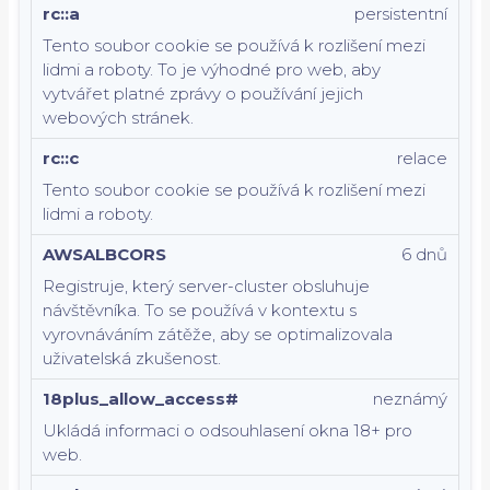
rc::a
persistentní
Tento soubor cookie se používá k rozlišení mezi
lidmi a roboty. To je výhodné pro web, aby
vytvářet platné zprávy o používání jejich
webových stránek.
rc::c
relace
Tento soubor cookie se používá k rozlišení mezi
lidmi a roboty.
AWSALBCORS
6 dnů
Registruje, který server-cluster obsluhuje
návštěvníka. To se používá v kontextu s
vyrovnáváním zátěže, aby se optimalizovala
uživatelská zkušenost.
18plus_allow_access#
neznámý
Ukládá informaci o odsouhlasení okna 18+ pro
web.