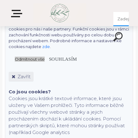
S cílem usnadnit uživatelům používat naše webové stránky
využíváme cookies. Kliknutím na tlačítko "OK" souhlasíte s
použitím preferenčních, statistických i marketingových
cookies pro nás i naše partnery. Funkční cookies jsou v rámci
zachování funkčnosti webu používány po celou dobu
procházení webem. Podrobné informace a nastavení ke
cookies najdete
zde
.
Odmítnout vše
SOUHLASÍM
Zavřít
Co jsou cookies?
Cookies jsou krátké textové informace, které jsou
uloženy ve Vašem prohlížeči. Tyto informace běžně
používají všechny webové stránky a jejich
procházením dochází k ukládání cookies. Pomocí
partnerských skriptů, které mohou stránky používat
(například Google analytics