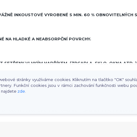
VÁŽNĚ INKOUSTOVÉ VYROBENÉ S MIN. 60 % OBNOVITELNÝCH 
NÉ NA HLADKÉ A NEABSORPČNÍ POVRCHY.
 SETŘENY VLHKÝM HADŘÍKEM. (ZRCADLA, SKLO, OKNA ATD..)
ebové stránky využíváme cookies. Kliknutím na tlačítko "OK" souhlasí
rtnery. Funkční cookies jsou v rámci zachování funkčnosti webu 
 PIŠTE NA PSACÍ TABULE ČI POZADÍ,OKNA, ZRCADLA, SKLO, O
s najdete
zde
.
NA POVRCH VYTVOŘENÍ LAKOVÝM NÁTĚREM NA TABULE KREUL.
NČNÍ ODSTÍNY SVÍTÍ POD ČERNÝM SVĚTLEM.