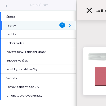
POMŮCKY
..:: 
Štětce
7
Barvy
( Barvy )
Lepidla
Balení dárků
Kovové rohy, zapínání, dráty
Zdobení vajíček
Knoflíky, zažehlovačky
Vánoční
Formy, šablony, textury
Chlupaté tvarovací drátky