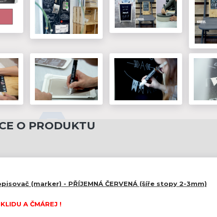
CE O PRODUKTU
opisovač (marker) - PŘÍJEMNÁ ČERVENÁ (šíře stopy 2-3mm)
KLIDU A ČMÁREJ
!