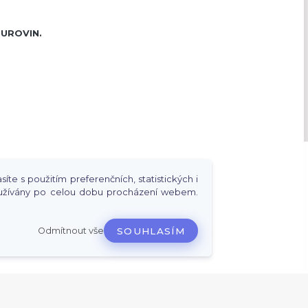
SUROVIN.
te s použitím preferenčních, statistických i
používány po celou dobu procházení webem.
BKLADY, FÓLIE, KOV A PLEXISKLO ATD..
Odmítnout vše
SOUHLASÍM
0