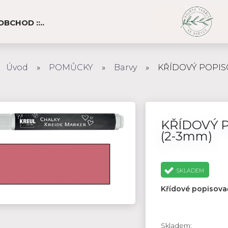
E-OBCHOD ::..
Úvod
»
POMŮCKY
»
Barvy
»
KŘÍDOVÝ POPIS
KŘÍDOVÝ 
(2-3mm)
SKLADEM
Křídové popisova
Skladem: