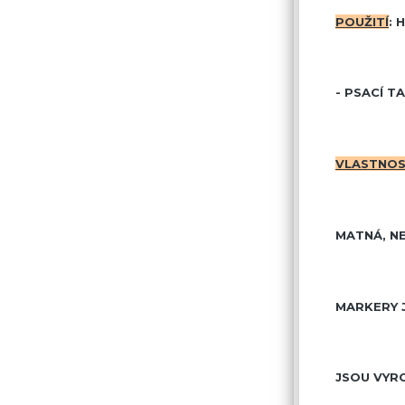
POUŽITÍ
: 
- PSACÍ T
VLASTNOS
MATNÁ, N
MARKERY 
JSOU VYRO