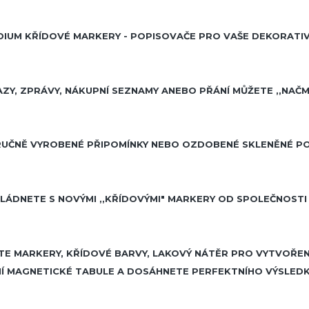
IUM KŘÍDOVÉ MARKERY - POPISOVAČE PRO VAŠE DEKORATIVN
ZY, ZPRÁVY, NÁKUPNÍ SEZNAMY ANEBO PŘÁNÍ MŮŽETE ,,NAČ
UČNĚ VYROBENÉ PŘIPOMÍNKY NEBO OZDOBENÉ SKLENĚNÉ PO
LÁDNETE S NOVÝMI ,,KŘÍDOVÝMI" MARKERY OD SPOLEČNOSTI
TE MARKERY, KŘÍDOVÉ BARVY, LAKOVÝ NÁTĚR PRO VYTVOŘEN
Í MAGNETICKÉ TABULE A DOSÁHNETE PERFEKTNÍHO VÝSLEDKU