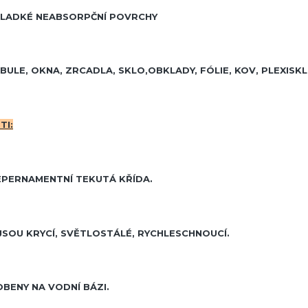
HLADKÉ NEABSORPČNÍ POVRCHY
ABULE, OKNA, ZRCADLA, SKLO,OBKLADY, FÓLIE, KOV, PLEXISKL
TI:
EPERNAMENTNÍ TEKUTÁ KŘÍDA.
JSOU KRYCÍ, SVĚTLOSTÁLÉ, RYCHLESCHNOUCÍ.
BENY NA VODNÍ BÁZI.