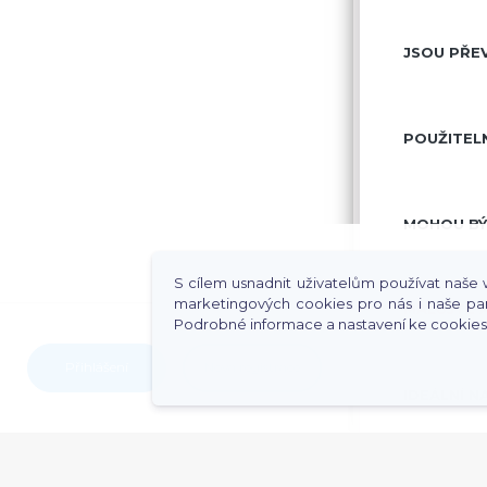
JSOU PŘE
POUŽITEL
MOHOU BÝT
S cílem usnadnit uživatelům používat naše w
marketingových cookies pro nás i naše pa
MALUJTE A
Podrobné informace a nastavení ke cookie
Přihlášení
Nová registrace
IDEÁLNÍ 
FLUORESCE