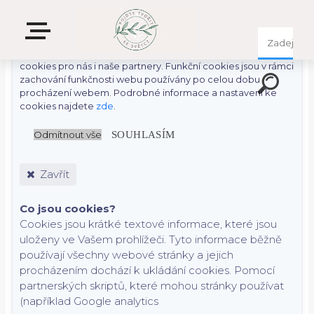
S cílem usnadnit uživatelům používat naše webové stránky
využíváme cookies. Kliknutím na tlačítko "OK" souhlasíte s
použitím preferenčních, statistických i marketingových
cookies pro nás i naše partnery. Funkční cookies jsou v rámci
zachování funkčnosti webu používány po celou dobu
procházení webem. Podrobné informace a nastavení ke
cookies najdete
zde
.
Odmítnout vše
SOUHLASÍM
Zavřít
Co jsou cookies?
Cookies jsou krátké textové informace, které jsou
uloženy ve Vašem prohlížeči. Tyto informace běžně
používají všechny webové stránky a jejich
procházením dochází k ukládání cookies. Pomocí
partnerských skriptů, které mohou stránky používat
(například Google analytics