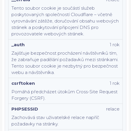
Tento soubor cookie je součástí služeb
poskytovaných společností Cloudflare – včetně
vyrovnávání zátěže, doručování obsahu webových
stránek a poskytování připojení DNS pro
provozovatele webových stránek.
_auth
1 rok
Zajišťuje bezpečnost procházení návštěvníků tím,
že zabraňuje padělání požadavků mezi stránkami.
Tento soubor cookie je nezbytný pro bezpečnost
webu a návštěvníka.
csrftoken
1 rok
Pomáhá předcházet útokům Cross-Site Request
Forgery (CSRF).
PHPSESSID
relace
Zachovává stav uživatelské relace napříč
požadavky na stránky.