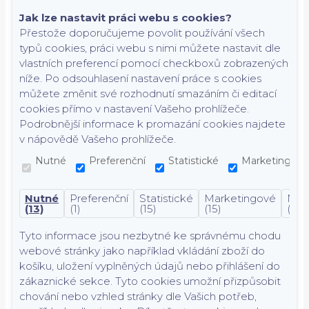
Jak lze nastavit práci webu s cookies?
Přestože doporučujeme povolit používání všech
typů cookies, práci webu s nimi můžete nastavit dle
vlastních preferencí pomocí checkboxů zobrazených
níže. Po odsouhlasení nastavení práce s cookies
můžete změnit své rozhodnutí smazáním či editací
cookies přímo v nastavení Vašeho prohlížeče.
Podrobnější informace k promazání cookies najdete
v nápovědě Vašeho prohlížeče.
Nutné
Preferenční
Statistické
Marketingové
Nutné
Preferenční
Statistické
Marketingové
Nekl
(13)
(1)
(15)
(15)
(7)
Tyto informace jsou nezbytné ke správnému chodu
webové stránky jako například vkládání zboží do
košíku, uložení vyplněných údajů nebo přihlášení do
zákaznické sekce.
Tyto cookies umožní přizpůsobit
chování nebo vzhled stránky dle Vašich potřeb,