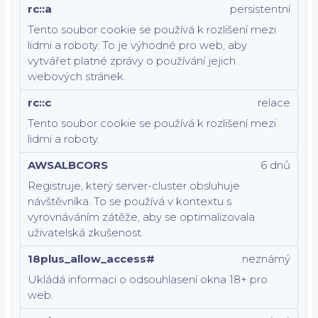
rc::a
persistentní
Tento soubor cookie se používá k rozlišení mezi
lidmi a roboty. To je výhodné pro web, aby
vytvářet platné zprávy o používání jejich
webových stránek.
rc::c
relace
Tento soubor cookie se používá k rozlišení mezi
lidmi a roboty.
AWSALBCORS
6 dnů
Registruje, který server-cluster obsluhuje
návštěvníka. To se používá v kontextu s
vyrovnáváním zátěže, aby se optimalizovala
uživatelská zkušenost.
18plus_allow_access#
neznámý
Ukládá informaci o odsouhlasení okna 18+ pro
web.