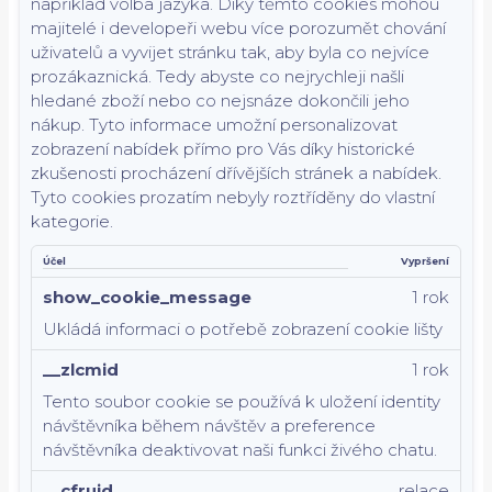
například volba jazyka.
Díky těmto cookies mohou
majitelé i developeři webu více porozumět chování
uživatelů a vyvijet stránku tak, aby byla co nejvíce
prozákaznická. Tedy abyste co nejrychleji našli
hledané zboží nebo co nejsnáze dokončili jeho
nákup.
Tyto informace umožní personalizovat
zobrazení nabídek přímo pro Vás díky historické
zkušenosti procházení dřívějších stránek a nabídek.
Tyto cookies prozatím nebyly roztříděny do vlastní
kategorie.
Účel
Vypršení
show_cookie_message
1 rok
Ukládá informaci o potřebě zobrazení cookie lišty
__zlcmid
1 rok
Tento soubor cookie se používá k uložení identity
návštěvníka během návštěv a preference
návštěvníka deaktivovat naši funkci živého chatu.
__cfruid
relace